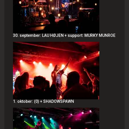
30. september: LAU HØJEN + support: MURKY MUNROE
1. oktober: (0) + SHADOWSPAWN