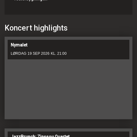
Koncert highlights
Nymalet
LØRDAG
19 SEP 2026
KL. 21:00
JazzBrunch: Zinssou Quartet