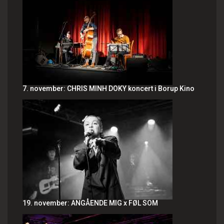
7. november: CHRIS MINH DOKY koncert i Borup Kino
19. november: ANGÅENDE MIG x FØL SOM