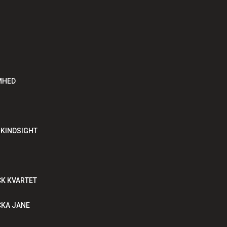
MHED
, KINDSIGHT
CK KVARTET
ICKA JANE