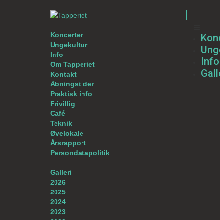
Koncerter
Kon
Ungekultur
Unge
Info
Info
Om Tapperiet
Gall
Kontakt
Åbningstider
Praktisk info
Frivillig
Café
Teknik
Øvelokale
Årsrapport
Persondatapolitik
Galleri
2026
2025
2024
2023