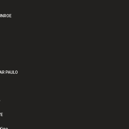
MUNROE
ZAR PAULO
e
VE
Kino