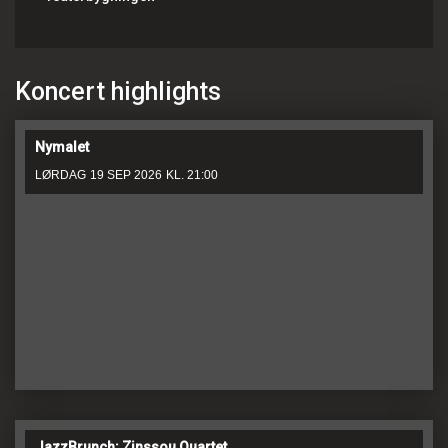
Koncert highlights
Nymalet
LØRDAG
19 SEP 2026
KL. 21:00
JazzBrunch: Zinssou Quartet