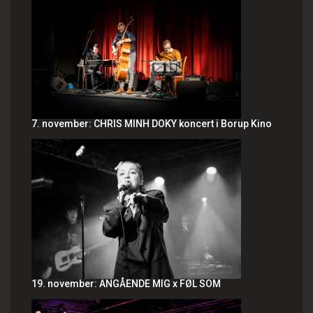
7. november: CHRIS MINH DOKY koncert i Borup Kino
19. november: ANGÅENDE MIG x FØL SOM