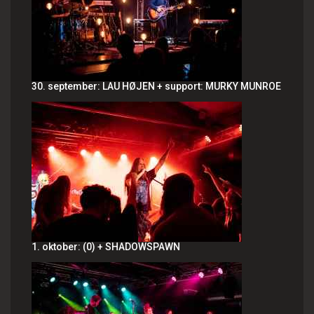
30. september: LAU HØJEN + support: MURKY MUNROE
1. oktober: (0) + SHADOWSPAWN