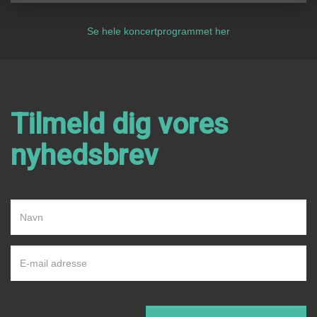
Se hele koncertprogrammet her
Tilmeld dig vores
nyhedsbrev