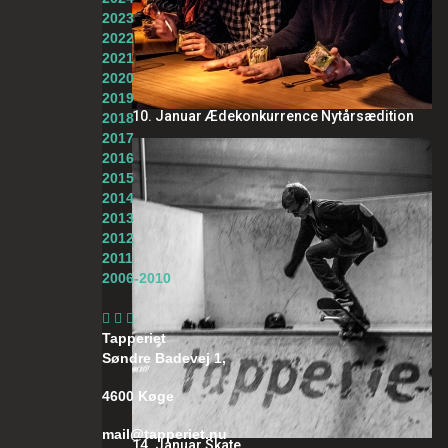
2023
2022
2021
2020
2019
10. Januar Ædekonkurrence Nytårsædition
2018
2017
2016
2015
2014
2013
2012
2011
2006-2010
Tapperiet
Søndre Badevej 1,
4600 Køge
mail@tapperiet.nu
14. Januar Skate