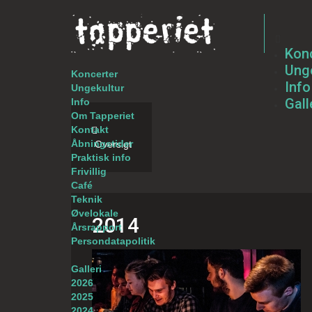
Kon
Unge
Koncerter
Info
Ungekultur
Gall
Info
Om Tapperiet
Kontakt
Åbningstider
Oversigt
Praktisk info
Frivillig
Café
Teknik
Øvelokale
2014
Årsrapport
Persondatapolitik
Galleri
2026
2025
2024