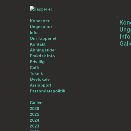
Koncerter
Kon
Ungekultur
Unge
Info
Info
Om Tapperiet
Gall
Kontakt
Åbningstider
Praktisk info
Frivillig
Café
Teknik
Øvelokale
Årsrapport
Persondatapolitik
Galleri
2026
2025
2024
2023