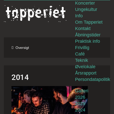
Koncerter
Ungekultur
Info
Om Tapperiet
Kontakt
Åbningstider
Praktisk info
Frivillig
Oversigt
Café
Teknik
Øvelokale
Årsrapport
2014
Persondatapolitik
Galleri
2026
2025
2024