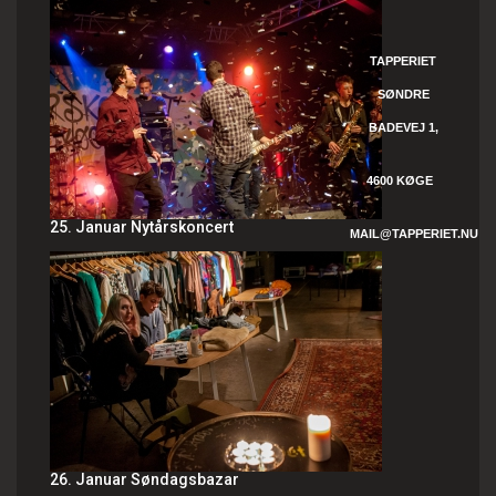
TAPPERIET
SØNDRE
BADEVEJ 1,
4600 KØGE
25. Januar Nytårskoncert
MAIL@TAPPERIET.NU
26. Januar Søndagsbazar