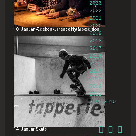
2023
2022
2021
2020
10. Januar Ædekonkurrence Nytårsædition
2019
2018
2017
2016
2015
2014
2013
2012
2011
2006-2010
14. Januar Skate