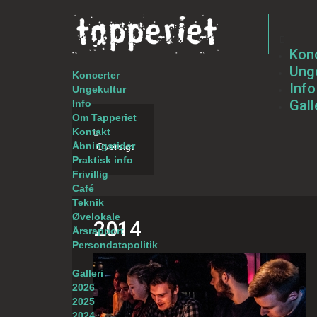
Kon
Unge
Koncerter
Info
Ungekultur
Gall
Info
Om Tapperiet
Kontakt
Åbningstider
Oversigt
Praktisk info
Frivillig
Café
Teknik
Øvelokale
2014
Årsrapport
Persondatapolitik
Galleri
2026
2025
2024