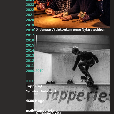
2023
2022
2021
2020
2019
10. Januar Ædekonkurrence Nytårsædition
2018
2017
2016
2015
2014
2013
2012
2011
2006-2010
Tapperiet
Søndre Badevej 1,
4600 Køge
mail@tapperiet.nu
14. Januar Skate